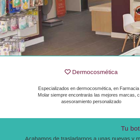
Farmacia El Molar 
Dermocosmética
Especializados en dermocosmética, en Farmacia 
Molar siempre encontrarás las mejores marcas, 
asesoramiento personalizado
Tu bot
Acabamos de trasladarnos a unas nuevas y mod