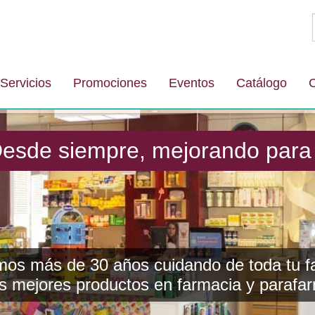
Servicios
Promociones
Eventos
Catálogo
C
iempre, mejorando para ti
mos más de 30 años cuidando de toda tu fa
os mejores productos en farmacia y parafar