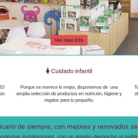
Madrid zona norte
Cuidado infantil
El
Porque se merece lo mejor, disponemos de una
T
con
amplia selección de productos en nutrición, higiene y
o
regalos para tu pequeño.
icario de siempre, con mejores y renovados se
ernas instalaciones, con un amplio despacho al públi