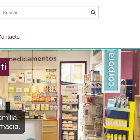
ontacto
milia,
macia.