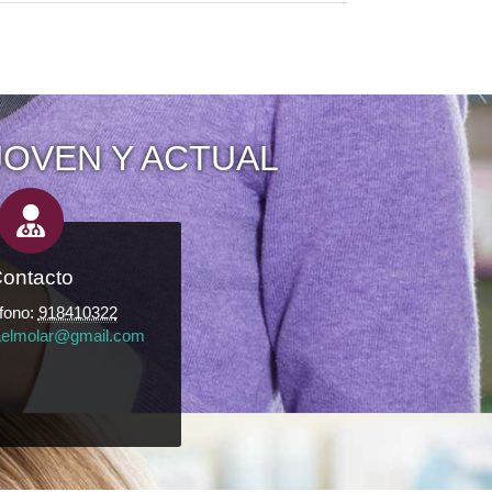
JOVEN Y ACTUAL
ontacto
fono:
918410322
aelmolar@gmail.com